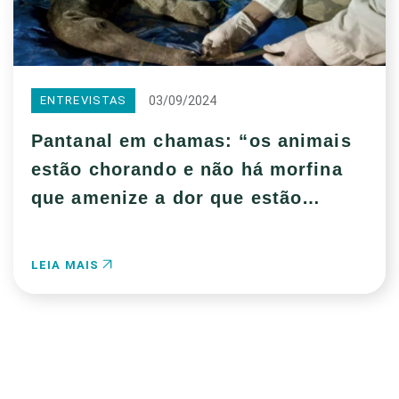
03/09/2024
ENTREVISTAS
Pantanal em chamas: “os animais
estão chorando e não há morfina
que amenize a dor que estão
sentindo”
LEIA MAIS