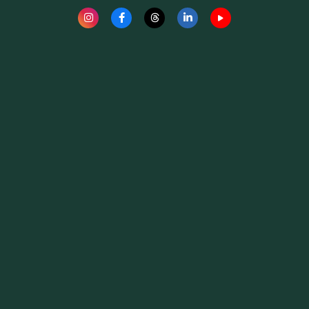
Fauna News
Licença
Creative Commons – Atribuição-SemDerivações 4.0
Internacional