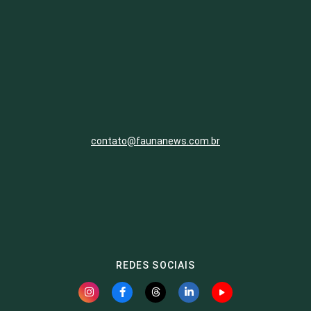
contato@faunanews.com.br
REDES SOCIAIS