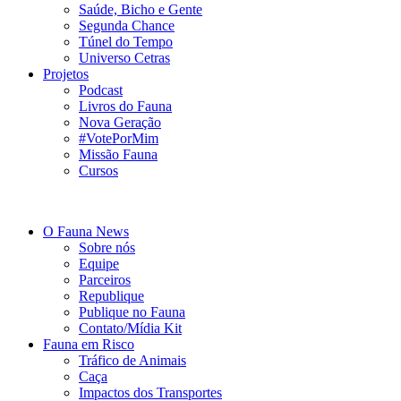
Saúde, Bicho e Gente
Segunda Chance
Túnel do Tempo
Universo Cetras
Projetos
Podcast
Livros do Fauna
Nova Geração
#VotePorMim
Missão Fauna
Cursos
O Fauna News
Sobre nós
Equipe
Parceiros
Republique
Publique no Fauna
Contato/Mídia Kit
Fauna em Risco
Tráfico de Animais
Caça
Impactos dos Transportes