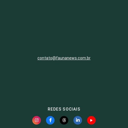
contato@faunanews.com.br
REDES SOCIAIS