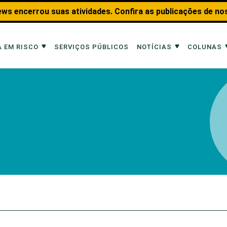
ws encerrou suas atividades. Confira as publicações de no
 EM RISCO
SERVIÇOS PÚBLICOS
NOTÍCIAS
COLUNAS
Risco
Notícias
Colunas
imais
Reportagens
Aquáticos
Analisando os Fatos
Educação Amb
 Transportes
Entrevistas
Fauna e Tran
tat
Web Stories
Invertebrados
Na Linha de F
Observação d