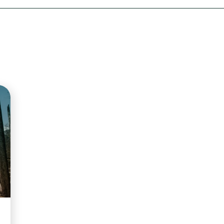
Olha o Bicho!
Photo Animal
Políticas Públ
Saúde, Bicho 
Segunda Cha
Túnel do Tem
Universo Cetr