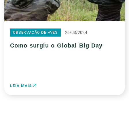
26/03/2024
OBSERVAÇÃO DE AVES
Como surgiu o Global Big Day
LEIA MAIS