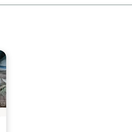
Olha o Bicho!
Photo Animal
Políticas Públ
Saúde, Bicho 
Segunda Cha
Túnel do Tem
Universo Cetr