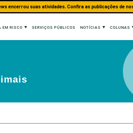
ws encerrou suas atividades. Confira as publicações de no
 EM RISCO
SERVIÇOS PÚBLICOS
NOTÍCIAS
COLUNAS
Risco
Notícias
Colunas
imais
Reportagens
Aquáticos
nimais
Analisando os Fatos
Educação Amb
 Transportes
Entrevistas
Fauna e Tran
tat
Web Stories
Invertebrados
Na Linha de F
Observação d