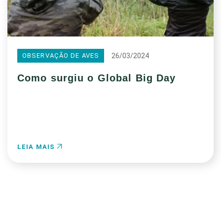
26/03/2024
OBSERVAÇÃO DE AVES
Como surgiu o Global Big Day
LEIA MAIS