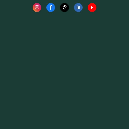
Fauna News
Licença
Creative Commons – Atribuição-SemDerivações 4.0
Internacional