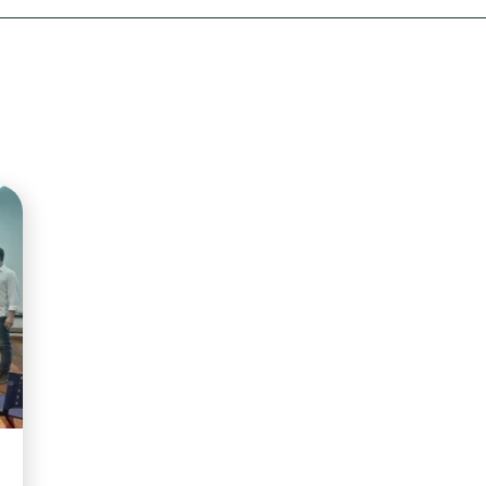
Olha o Bicho!
Photo Animal
Políticas Públ
Saúde, Bicho 
Segunda Cha
Túnel do Tem
Universo Cetr