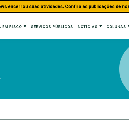
ws encerrou suas atividades. Confira as publicações de no
 EM RISCO
SERVIÇOS PÚBLICOS
NOTÍCIAS
COLUNAS
Risco
Notícias
Colunas
imais
Reportagens
Aquáticos
s
Analisando os Fatos
Educação Amb
 Transportes
Entrevistas
Fauna e Tran
tat
Web Stories
Invertebrados
Na Linha de F
Observação d