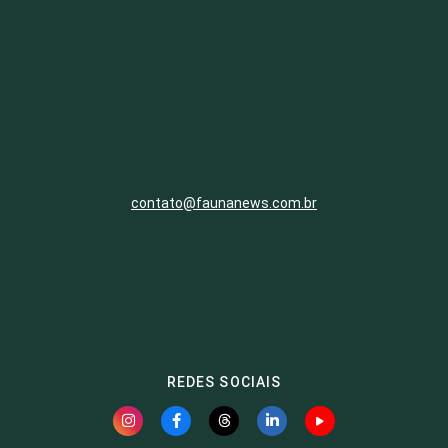
contato@faunanews.com.br
REDES SOCIAIS