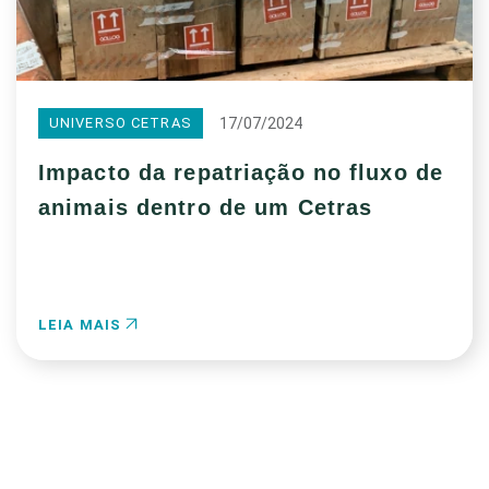
17/07/2024
UNIVERSO CETRAS
Impacto da repatriação no fluxo de
animais dentro de um Cetras
LEIA MAIS