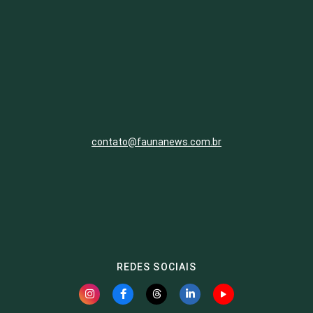
contato@faunanews.com.br
REDES SOCIAIS