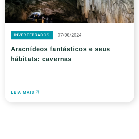
07/08/2024
INVERTEBRADOS
Aracnídeos fantásticos e seus
hábitats: cavernas
LEIA MAIS