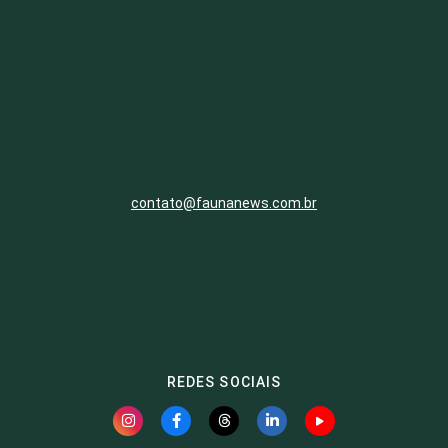
contato@faunanews.com.br
REDES SOCIAIS