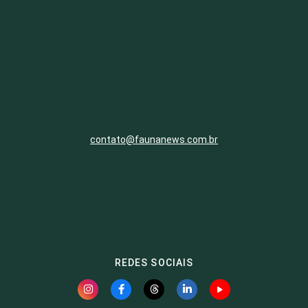
contato@faunanews.com.br
REDES SOCIAIS