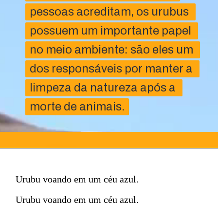
pessoas acreditam, os urubus 
pessoas acreditam, os urubus 
possuem um importante papel 
possuem um importante papel 
no meio ambiente: são eles um 
no meio ambiente: são eles um 
dos responsáveis por manter a 
dos responsáveis por manter a 
limpeza da natureza após a 
limpeza da natureza após a 
morte de animais.
morte de animais.
Urubu voando em um céu azul.
Urubu voando em um céu azul.