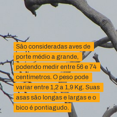
São consideradas aves de 
São consideradas aves de 
porte médio a grande, 
porte médio a grande, 
podendo medir entre 56 e 74 
podendo medir entre 56 e 74 
centímetros. O peso pode 
centímetros. O peso pode 
variar entre 1,2 a 1,9 Kg. Suas 
variar entre 1,2 a 1,9 Kg. Suas 
asas são longas e largas e o 
asas são longas e largas e o 
bico é pontiagudo.
bico é pontiagudo.