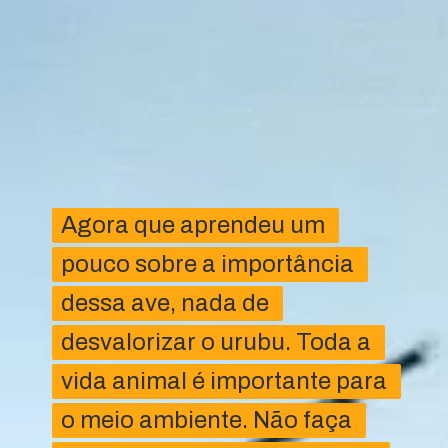
Agora que aprendeu um 
Agora que aprendeu um 
pouco sobre a importância 
pouco sobre a importância 
dessa ave, nada de 
dessa ave, nada de 
desvalorizar o urubu. Toda a 
desvalorizar o urubu. Toda a 
vida animal é importante para 
vida animal é importante para 
o meio ambiente. Não faça 
o meio ambiente. Não faça 