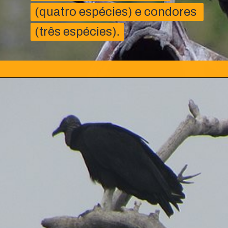
(quatro espécies) e condores 
(quatro espécies) e condores 
(três espécies).
(três espécies).