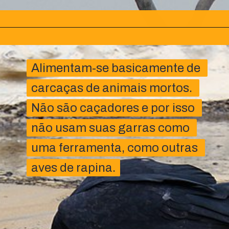
Alimentam-se basicamente de 
Alimentam-se basicamente de 
carcaças de animais mortos. 
carcaças de animais mortos. 
Não são caçadores e por isso 
Não são caçadores e por isso 
não usam suas garras como 
não usam suas garras como 
uma ferramenta, como outras 
uma ferramenta, como outras 
aves de rapina.
aves de rapina.