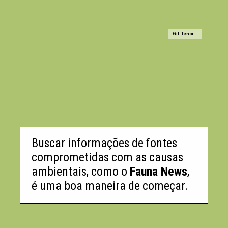
Gif: Tenor
Buscar informações de fontes
comprometidas com as causas
ambientais, como o
Fauna News
,
é uma boa maneira de começar.